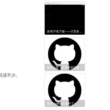
多用户地下城——大型多人在线角色扮演游戏的鼻祖
最长之夜：在日落前破解四重密码，然后回答图灵的问题
且还不少。
我为 mdBook 制作了一个站点地图生成器。这是我第一次发布一个 crate！