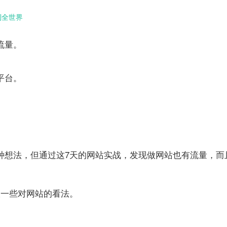
到全世界
流量。
平台。
种想法，但通过这7天的
网站
实战，发现
做网站
也有流量，而
谈一些对
网站
的看法。