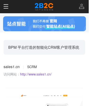
T
o
g
g
l
e
n
a
v
BPM 平台打造的智能化CRM客户管理系统
i
g
a
t
sales1.cn
|
SCRM
i
o
访问网站：
http://www.sales1.cn/
n