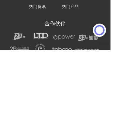
热门资讯
热门产品
合作伙伴
声明：网站上的服务均为第三方提供，与2B2C无关。
请用户注意甄别服务质量，避免上当受骗。
主办单位：杭州电子商务研究院
友情链接:
爱名网
杭州电子商务研究院
企通社
epower企服引擎
二十二科技集团
第一商务
域名交易
爱名奖
LTD方法论
营销SaaS
22知协
.Co.Ltd数字门户
ToB总监联盟
网站编辑器
官微名片
丽水山泉
浙工大校友企业家联谊会
站点智能
DMP
西湖龙井茶官网
标诺网
欧朋不锈钢全屋定制
通用站点案例库
索易软件
巨量星球
衡源升业称重
恒齿传动股份
更多