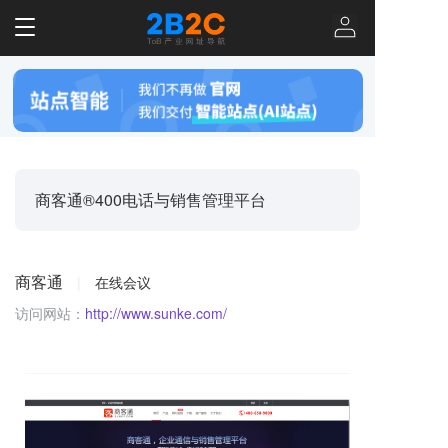
T
o
g
g
l
e
n
a
v
商客通®400电话与销售管理平台
i
g
a
t
商客通
|
在线会议
i
o
访问网站：
http://www.sunke.com/
n