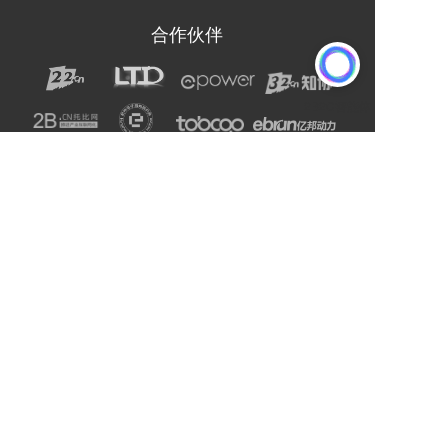
合作伙伴
声明：网站上的服务均为第三方提供，与2B2C无关。
请用户注意甄别服务质量，避免上当受骗。
主办单位：杭州电子商务研究院
友情链接:
爱名网
杭州电子商务研究院
企通社
epower企服引擎
二十二科技集团
第一商务
域名交易
爱名奖
LTD方法论
营销SaaS
22知协
.Co.Ltd数字门户
ToB总监联盟
网站编辑器
官微名片
丽水山泉
浙工大校友企业家联谊会
站点智能
DMP
西湖龙井茶官网
标诺网
欧朋不锈钢全屋定制
通用站点案例库
索易软件
巨量星球
衡源升业称重
恒齿传动股份
更多
Copyright © 2025-2027 ToB产业网址导航
浙公网安备33010602013138号