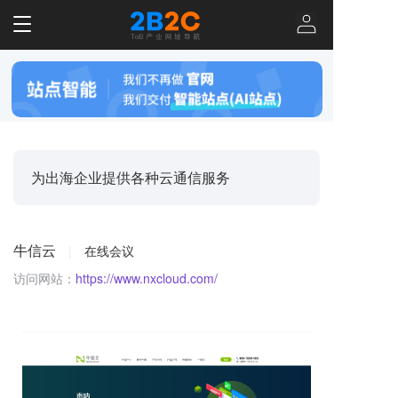
T
o
g
g
l
e
n
a
v
为出海企业提供各种云通信服务
i
g
a
t
牛信云
|
在线会议
i
o
访问网站：
https://www.nxcloud.com/
n