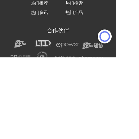
热门推荐
热门搜索
热门资讯
热门产品
合作伙伴
声明：网站上的服务均为第三方提供，与2B2C无关。
请用户注意甄别服务质量，避免上当受骗。
主办单位：杭州电子商务研究院
友情链接:
爱名网
杭州电子商务研究院
企通社
epower企服引擎
二十二科技集团
第一商务
域名交易
爱名奖
LTD方法论
营销SaaS
22知协
.Co.Ltd数字门户
ToB总监联盟
网站编辑器
官微名片
丽水山泉
浙工大校友企业家联谊会
站点智能
DMP
西湖龙井茶官网
标诺网
欧朋不锈钢全屋定制
通用站点案例库