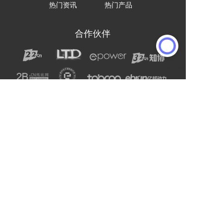
热门资讯
热门产品
合作伙伴
声明：网站上的服务均为第三方提供，与2B2C无关。
请用户注意甄别服务质量，避免上当受骗。
主办单位：杭州电子商务研究院
友情链接:
爱名网
杭州电子商务研究院
企通社
epower企服引擎
二十二科技集团
第一商务
域名交易
爱名奖
LTD方法论
营销SaaS
22知协
.Co.Ltd数字门户
ToB总监联盟
网站编辑器
官微名片
丽水山泉
浙工大校友企业家联谊会
站点智能
DMP
西湖龙井茶官网
标诺网
欧朋不锈钢全屋定制
通用站点案例库
索易软件
巨量星球
衡源升业称重
恒齿传动股份
更多