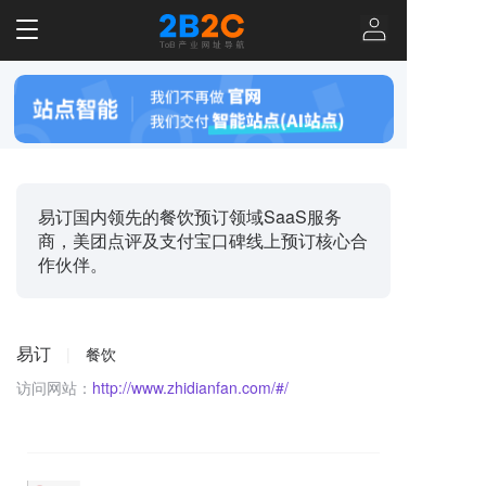
T
o
g
g
l
e
n
a
v
易订国内领先的餐饮预订领域SaaS服务
i
商，美团点评及支付宝口碑线上预订核心合
g
作伙伴。
a
t
i
o
易订
|
餐饮
n
访问网站：
http://www.zhidianfan.com/#/