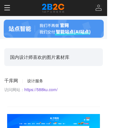
T
o
g
g
l
e
n
a
v
国内设计师喜欢的图片素材库
i
g
a
t
千库网
|
设计服务
i
o
访问网站：
https://588ku.com/
n