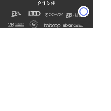
合作伙伴
声明：网站上的服务均为第三方提供，与2B2C无关。
请用户注意甄别服务质量，避免上当受骗。
主办单位：杭州电子商务研究院
友情链接:
爱名网
杭州电子商务研究院
企通社
epower企服引擎
二十二科技集团
第一商务
域名交易
爱名奖
LTD方法论
营销SaaS
22知协
.Co.Ltd数字门户
ToB总监联盟
网站编辑器
官微名片
丽水山泉
浙工大校友企业家联谊会
站点智能
DMP
西湖龙井茶官网
标诺网
欧朋不锈钢全屋定制
通用站点案例库
索易软件
巨量星球
衡源升业称重
恒齿传动股份
更多
Copyright © 2025-2027 ToB产业网址导航
浙公网安备33010602013138号
浙ICP备16025413号-9