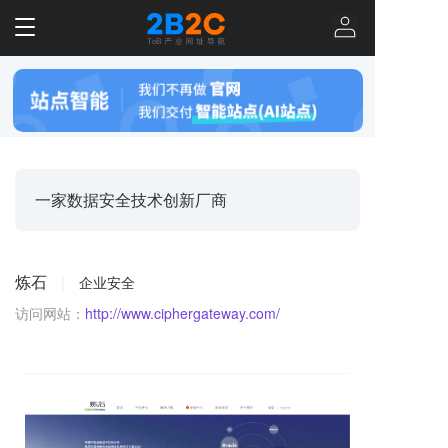
T
o
g
g
l
e
n
a
v
一家数据安全技术创新厂商
i
g
a
t
炼石
|
企业安全
i
o
访问网站：
http://www.ciphergateway.com/
n