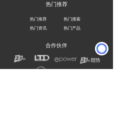
热门推荐
热门推荐
热门搜索
热门资讯
热门产品
合作伙伴
声明：网站上的服务均为第三方提供，与2B2C无关。
请用户注意甄别服务质量，避免上当受骗。
主办单位：杭州电子商务研究院
友情链接:
爱名网
杭州电子商务研究院
企通社
epower企服引擎
二十二科技集团
第一商务
域名交易
爱名奖
LTD方法论