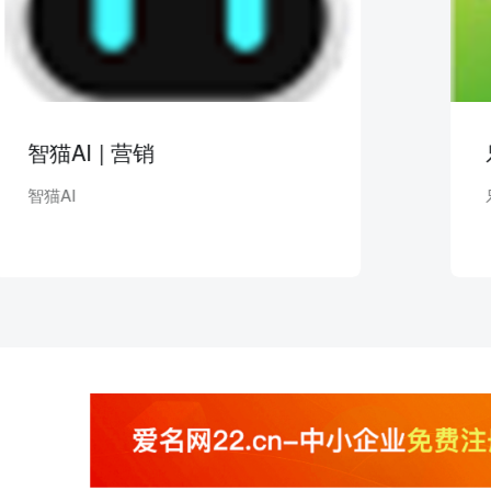
AI | 营销
乐活云
AI
乐活云