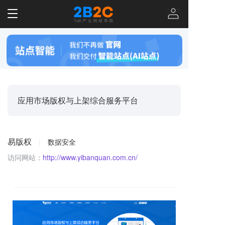
T
o
g
g
l
e
n
a
v
应用市场版权与上架综合服务平台
i
g
a
t
易版权
|
数据安全
i
o
访问网站：
http://www.yibanquan.com.cn/
n