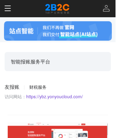
T
o
g
g
l
e
n
a
v
智能报账服务平台
i
g
a
t
友报账
|
财税服务
i
o
访问网站：
https://ybz.yonyoucloud.com/
n