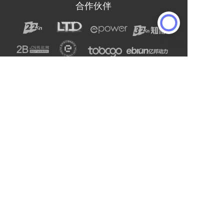
合作伙伴
声明：网站上的服务均为第三方提供，与2B2C无关。
请用户注意甄别服务质量，避免上当受骗。
主办单位：杭州电子商务研究院
友情链接:
爱名网
杭州电子商务研究院
企通社
epower企服引擎
二十二科技集团
第一商务
域名交易
爱名奖
LTD方法论
营销SaaS
22知协
.Co.Ltd数字门户
ToB总监联盟
网站编辑器
官微名片
丽水山泉
浙工大校友企业家联谊会
站点智能
DMP
西湖龙井茶官网
标诺网
欧朋不锈钢全屋定制
通用站点案例库
索易软件
巨量星球
衡源升业称重
恒齿传动股份
更多
Copyright © 2025-2027 ToB产业网址导航
浙公网安备33010602013138号
浙ICP备16025413号-9