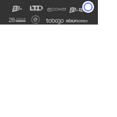
声明：网站上的服务均为第三方提供，与2B2C无关。
请用户注意甄别服务质量，避免上当受骗。
主办单位：杭州电子商务研究院
友情链接:
爱名网
杭州电子商务研究院
企通社
epower企服引擎
二十二科技集团
第一商务
域名交易
爱名奖
LTD方法论
营销SaaS
22知协
.Co.Ltd数字门户
ToB总监联盟
网站编辑器
官微名片
丽水山泉
浙工大校友企业家联谊会
站点智能
DMP
西湖龙井茶官网
标诺网
欧朋不锈钢全屋定制
通用站点案例库
索易软件
巨量星球
衡源升业称重
恒齿传动股份
更多
Copyright © 2025-2027 ToB产业网址导航
浙公网安备33010602013138号
浙ICP备16025413号-9
支持
反馈
关注
数据