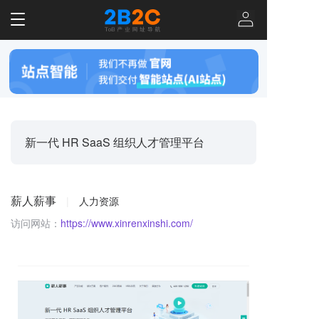
T
o
g
g
l
e
n
a
v
新一代 HR SaaS 组织人才管理平台
i
g
a
t
薪人薪事
|
人力资源
i
o
访问网站：
https://www.xinrenxinshi.com/
n