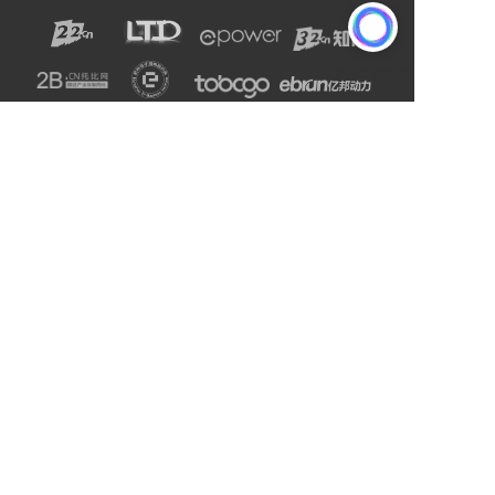
声明：网站上的服务均为第三方提供，与2B2C无关。
请用户注意甄别服务质量，避免上当受骗。
主办单位：杭州电子商务研究院
友情链接:
爱名网
杭州电子商务研究院
企通社
epower企服引擎
二十二科技集团
第一商务
域名交易
爱名奖
LTD方法论
营销SaaS
22知协
.Co.Ltd数字门户
ToB总监联盟
网站编辑器
官微名片
丽水山泉
浙工大校友企业家联谊会
站点智能
DMP
西湖龙井茶官网
标诺网
欧朋不锈钢全屋定制
通用站点案例库
索易软件
巨量星球
衡源升业称重
恒齿传动股份
更多
Copyright © 2025-2027 ToB产业网址导航
浙公网安备33010602013138号
浙ICP备16025413号-9
支持
反馈
关注
数据