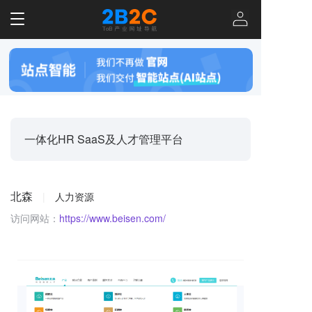
T
o
g
g
l
e
n
a
v
一体化HR SaaS及人才管理平台
i
g
a
t
北森
|
人力资源
i
o
访问网站：
https://www.beisen.com/
n