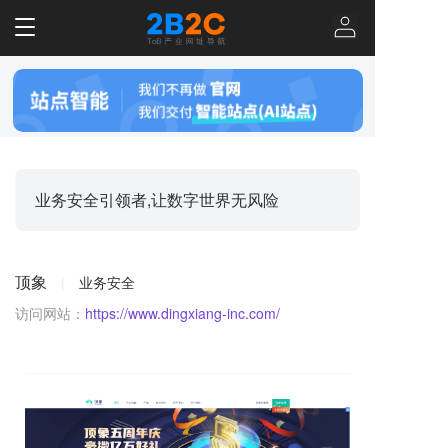
T
o
g
g
l
e
n
a
v
业务安全引领者,让数字世界无风险
i
g
a
t
顶象
|
业务安全
i
o
访问网站：
https://www.dingxiang-inc.com/
n