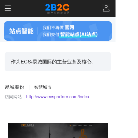
T
o
g
g
l
e
n
a
v
作为ECS/易城国际的主营业务及核心。
i
g
a
t
易城股份
|
智慧城市
i
o
访问网站：
http://www.ecspartner.com/index
n