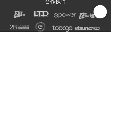
合作伙伴
声明：网站上的服务均为第三方提供，与2B2C无关。
请用户注意甄别服务质量，避免上当受骗。
主办单位：杭州电子商务研究院
友情链接:
爱名网
杭州电子商务研究院
企通社
epower企服引擎
二十二科技集团
第一商务
域名交易
爱名奖
LTD方法论
营销SaaS
22知协
.Co.Ltd数字门户
ToB总监联盟
网站编辑器
官微名片
丽水山泉
浙工大校友企业家联谊会
站点智能
DMP
西湖龙井茶官网
标诺网
欧朋不锈钢全屋定制
通用站点案例库
索易软件
巨量星球
衡源升业称重
恒齿传动股份
更多
Copyright © 2025-2027 ToB产业网址导航
浙公网安备33010602013138号
浙ICP备16025413号-9