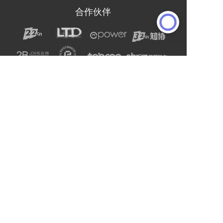
合作伙伴
声明：网站上的服务均为第三方提供，与2B2C无关。
请用户注意甄别服务质量，避免上当受骗。
主办单位：杭州电子商务研究院
友情链接:
爱名网
杭州电子商务研究院
企通社
epower企服引擎
二十二科技集团
第一商务
域名交易
爱名奖
LTD方法论
营销SaaS
22知协
.Co.Ltd数字门户
ToB总监联盟
网站编辑器
官微名片
丽水山泉
浙工大校友企业家联谊会
站点智能
DMP
西湖龙井茶官网
标诺网
欧朋不锈钢全屋定制
通用站点案例库
索易软件
巨量星球
衡源升业称重
恒齿传动股份
更多
Copyright © 2025-2027 ToB产业网址导航
浙公网安备33010602013138号
浙ICP备16025413号-9