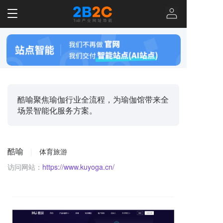
T
o
g
g
l
e
n
a
v
酷喻聚焦瑜伽行业全流程，为瑜伽馆带来全
i
场景智能化服务方案。
g
a
t
i
酷喻
|
体育旅游
o
n
访问网站：
https://www.kuyoga.cn/