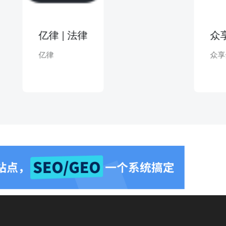
亿律 | 法律
众享金联 
亿律
众享金联