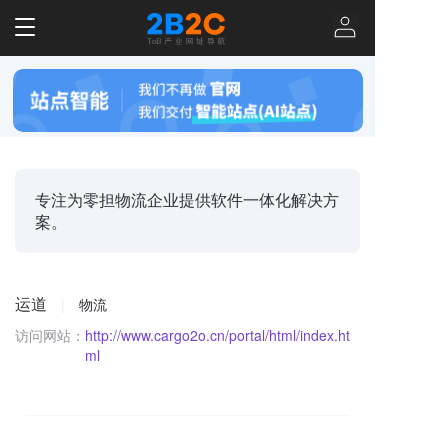
T
o
g
g
l
e
n
a
v
专注为零担物流企业提供软件一体化解决方
i
案。
g
a
t
i
运道
|
物流
o
n
访问网站：
http://www.cargo2o.cn/portal/html/index.ht
ml