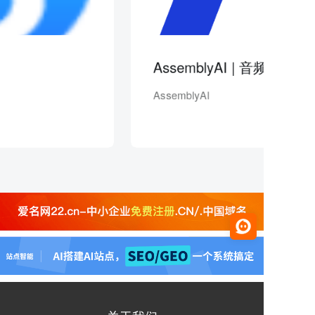
AssemblyAI | 音频
AssemblyAI