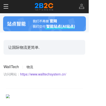
T
o
g
g
l
e
n
a
v
让国际物流更简单.
i
g
a
t
WallTech
|
物流
i
o
访问网站：
https://www.walltechsystem.cn/
n