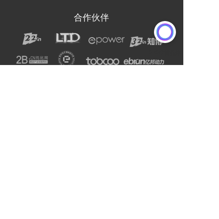
合作伙伴
声明：网站上的服务均为第三方提供，与2B2C无关。
请用户注意甄别服务质量，避免上当受骗。
主办单位：杭州电子商务研究院
友情链接:
爱名网
杭州电子商务研究院
企通社
epower企服引擎
二十二科技集团
第一商务
域名交易
爱名奖
LTD方法论
营销SaaS
22知协
.Co.Ltd数字门户
ToB总监联盟
网站编辑器
官微名片
丽水山泉
浙工大校友企业家联谊会
站点智能
DMP
西湖龙井茶官网
标诺网
欧朋不锈钢全屋定制
通用站点案例库
索易软件
巨量星球
衡源升业称重
恒齿传动股份
更多
Copyright © 2025-2027 ToB产业网址导航
浙公网安备33010602013138号