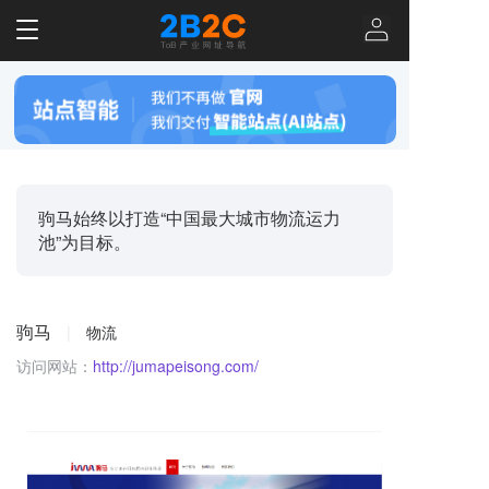
T
o
g
g
l
e
n
a
v
驹马始终以打造“中国最大城市物流运力
i
池”为目标。
g
a
t
i
驹马
|
物流
o
n
访问网站：
http://jumapeisong.com/