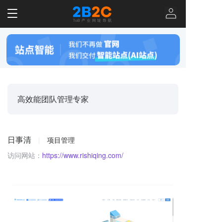
T
o
g
g
l
e
n
a
v
高效能团队管理专家
i
g
a
t
日事清
|
项目管理
i
o
访问网站：
https://www.rishiqing.com/
n