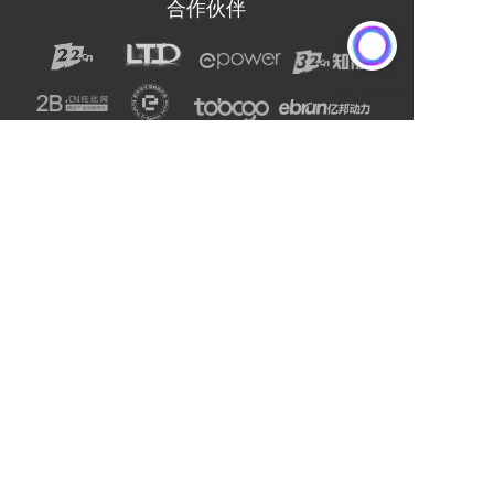
合作伙伴
声明：网站上的服务均为第三方提供，与2B2C无关。
请用户注意甄别服务质量，避免上当受骗。
主办单位：杭州电子商务研究院
友情链接:
爱名网
杭州电子商务研究院
企通社
epower企服引擎
二十二科技集团
第一商务
域名交易
爱名奖
LTD方法论
营销SaaS
22知协
.Co.Ltd数字门户
ToB总监联盟
网站编辑器
官微名片
丽水山泉
浙工大校友企业家联谊会
站点智能
DMP
西湖龙井茶官网
标诺网
欧朋不锈钢全屋定制
通用站点案例库
索易软件
巨量星球
衡源升业称重
恒齿传动股份
更多
Copyright © 2025-2027 ToB产业网址导航
浙公网安备33010602013138号
浙ICP备16025413号-9