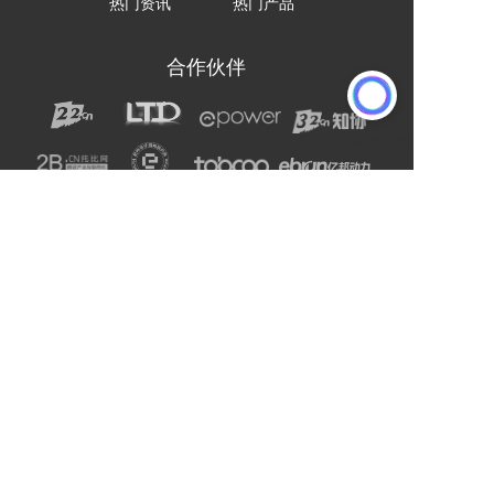
热门资讯
热门产品
合作伙伴
声明：网站上的服务均为第三方提供，与2B2C无关。
请用户注意甄别服务质量，避免上当受骗。
主办单位：杭州电子商务研究院
友情链接:
爱名网
杭州电子商务研究院
企通社
epower企服引擎
二十二科技集团
第一商务
域名交易
爱名奖
LTD方法论
营销SaaS
22知协
.Co.Ltd数字门户
ToB总监联盟
网站编辑器
官微名片
丽水山泉
浙工大校友企业家联谊会
站点智能
DMP
西湖龙井茶官网
标诺网
欧朋不锈钢全屋定制
通用站点案例库
索易软件
巨量星球
衡源升业称重
恒齿传动股份
更多