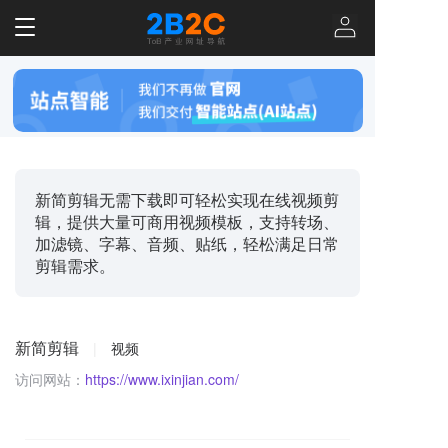
T
o
g
g
l
e
n
a
v
新简剪辑无需下载即可轻松实现在线视频剪
i
辑，提供大量可商用视频模板，支持转场、
g
加滤镜、字幕、音频、贴纸，轻松满足日常
a
剪辑需求。
t
i
o
n
新简剪辑
|
视频
访问网站：
https://www.ixinjian.com/