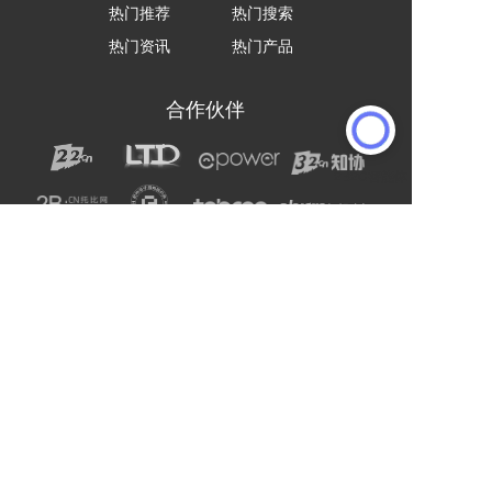
热门推荐
热门搜索
热门资讯
热门产品
合作伙伴
声明：网站上的服务均为第三方提供，与2B2C无关。
请用户注意甄别服务质量，避免上当受骗。
主办单位：杭州电子商务研究院
友情链接:
爱名网
杭州电子商务研究院
企通社
epower企服引擎
二十二科技集团
第一商务
域名交易
爱名奖
LTD方法论
营销SaaS
22知协
.Co.Ltd数字门户
ToB总监联盟
网站编辑器
官微名片
丽水山泉
浙工大校友企业家联谊会
站点智能
DMP
西湖龙井茶官网
标诺网
欧朋不锈钢全屋定制
通用站点案例库