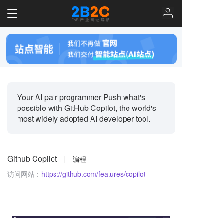
T
o
g
g
l
e
n
a
v
Your AI pair programmer Push what's
i
possible with GitHub Copilot, the world's
g
most widely adopted AI developer tool.
a
t
i
o
Github Copilot
|
编程
n
访问网站：
https://github.com/features/copilot