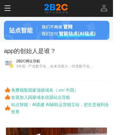
T
o
g
g
l
e
n
app的创始人是谁？
a
v
2B2C网址导航
i
3年前 · 产业数字化，未来无限大；经营数字化，企业做更大！
g
a
t
i
免费领取国家顶级域名（.cn/.中国）
o
欢迎加入国家域名信源站点导航
n
站点智能：AI搭建 AI辅助运营独立站，把生意做到全
世界