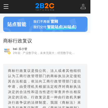
T
o
g
g
l
e
n
商标行政复议
a
v
bal
· 乐小管
i
2年前 · 产业数字化，未来无限大；经营数字化，企业做更大！
g
a
t
i
商标行政复议是指公民、法人或者其他组织
o
认为工商行政管理部门的商标执法决定侵犯
n
其合法权益，依法向工商行政管理部门提出
申请，由受理机关根据法定程序对商标执法
决定的合法性和适当性进行审查并作出相应
决定的活动。行政复议是一种由行政机关解
决行政争议的法律制度。我国《商标法》未
涉及行政复议制度，但《商标法实施细则》