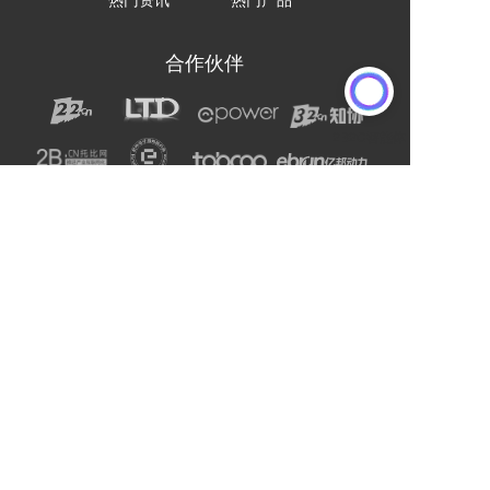
合作伙伴
声明：网站上的服务均为第三方提供，与2B2C无关。
请用户注意甄别服务质量，避免上当受骗。
主办单位：杭州电子商务研究院
友情链接:
爱名网
杭州电子商务研究院
企通社
epower企服引擎
二十二科技集团
第一商务
域名交易
爱名奖
LTD方法论
营销SaaS
22知协
.Co.Ltd数字门户
ToB总监联盟
网站编辑器
官微名片
丽水山泉
浙工大校友企业家联谊会
站点智能
DMP
西湖龙井茶官网
标诺网
欧朋不锈钢全屋定制
通用站点案例库
索易软件
巨量星球
衡源升业称重
恒齿传动股份
更多
Copyright © 2025-2027 ToB产业网址导航