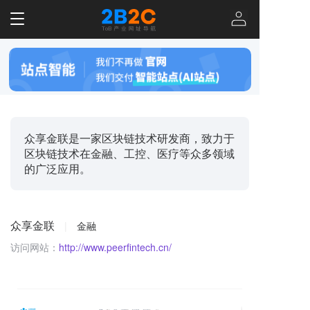
T
o
g
g
l
e
n
a
v
众享金联是一家区块链技术研发商，致力于
i
区块链技术在金融、工控、医疗等众多领域
g
的广泛应用。
a
t
i
o
众享金联
|
金融
n
访问网站：
http://www.peerfintech.cn/