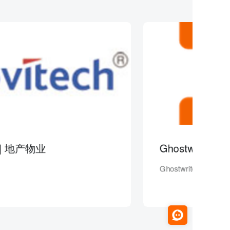
 | 地产物业
Ghostwriter | 
Ghostwriter