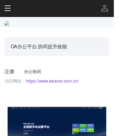
T
o
g
g
l
e
n
OA办公平台,协同提升效能
a
v
i
g
泛微
|
办公协同
a
访问网站：
https://www.weaver.com.cn/
t
i
o
n