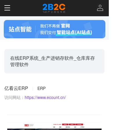
T
o
g
g
l
e
n
a
v
在线ERP系统_生产进销存软件_仓库库存
i
管理软件
g
a
t
i
亿看云ERP
|
ERP
o
n
访问网站：
https://www.ecount.cn/