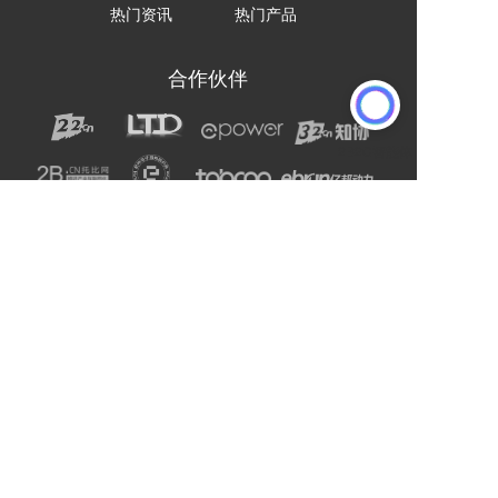
热门资讯
热门产品
合作伙伴
声明：网站上的服务均为第三方提供，与2B2C无关。
请用户注意甄别服务质量，避免上当受骗。
主办单位：杭州电子商务研究院
友情链接:
爱名网
杭州电子商务研究院
企通社
epower企服引擎
二十二科技集团
第一商务
域名交易
爱名奖
LTD方法论
营销SaaS
22知协
.Co.Ltd数字门户
ToB总监联盟
网站编辑器
官微名片
丽水山泉
浙工大校友企业家联谊会
站点智能
DMP
西湖龙井茶官网
标诺网
欧朋不锈钢全屋定制
通用站点案例库
索易软件
巨量星球
衡源升业称重
恒齿传动股份
更多