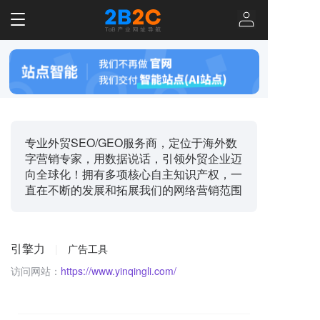
T
o
g
g
l
e
n
a
v
专业外贸SEO/GEO服务商，定位于海外数
i
字营销专家，用数据说话，引领外贸企业迈
g
向全球化！拥有多项核心自主知识产权，一
a
直在不断的发展和拓展我们的网络营销范围
t
i
o
n
引擎力
|
广告工具
访问网站：
https://www.yinqingli.com/