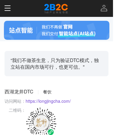
T
o
g
g
l
e
n
a
v
“我们不做茶生意，只为验证DTC模式，独
i
立站在国内市场可行，也更可信。"
g
a
t
i
西湖龙井DTC
|
餐饮
o
n
访问网站：
https://longjingcha.com/
二维码：