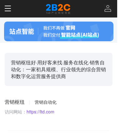
T
o
g
g
l
e
n
a
v
营销枢纽好·用好客来找·服务在线化·销售自
i
动化：一家初具规模、行业领先的综合营销
g
和数字化运营服务提供商
a
t
i
o
营销枢纽
|
营销自动化
n
访问网站：
https://ltd.com