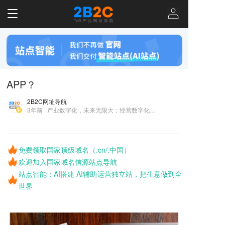
T
o
g
g
l
e
n
APP？
a
v
2B2C网址导航
i
3年前 · 产业数字化，未来无限大；经营数字化，企业做更大！
g
a
t
i
免费领取国家顶级域名（.cn/.中国）
o
欢迎加入国家域名信源站点导航
n
站点智能：AI搭建 AI辅助运营独立站，把生意做到全
世界